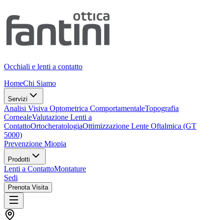
Occhiali e lenti a contatto
Home
Chi Siamo
Servizi
Analisi Visiva Optometrica Comportamentale
Topografia
Corneale
Valutazione Lenti a
Contatto
Ortocheratologia
Ottimizzazione Lente Oftalmica (GT
5000)
Prevenzione Miopia
Prodotti
Lenti a Contatto
Montature
Sedi
Prenota Visita