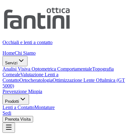
Occhiali e lenti a contatto
Home
Chi Siamo
Servizi
Analisi Visiva Optometrica Comportamentale
Topografia
Corneale
Valutazione Lenti a
Contatto
Ortocheratologia
Ottimizzazione Lente Oftalmica (GT
5000)
Prevenzione Miopia
Prodotti
Lenti a Contatto
Montature
Sedi
Prenota Visita